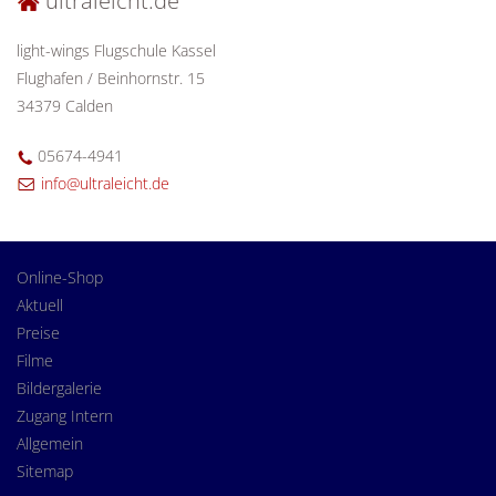
ultraleicht.de
light-wings Flugschule Kassel
Flughafen / Beinhornstr. 15
34379 Calden
05674-4941
info@ultraleicht.de
Online-Shop
Aktuell
Preise
Filme
Bildergalerie
Zugang Intern
Allgemein
Sitemap