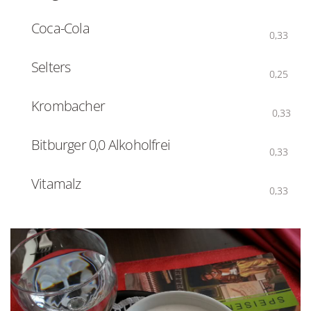
Coca-Cola
0,33
Selters
0,25
Krombacher
0,33
Bitburger 0,0 Alkoholfrei
0,33
Vitamalz
0,33