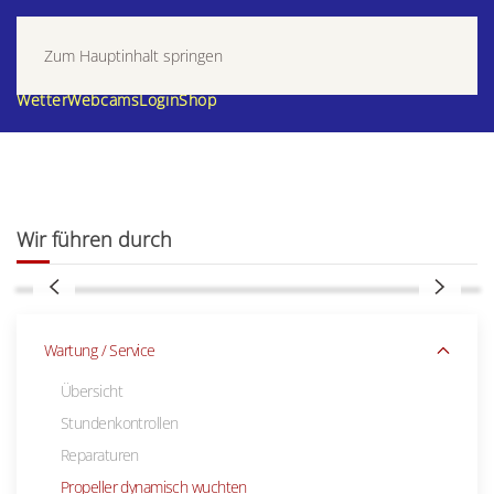
Zum Hauptinhalt springen
Wetter
Webcams
Login
Shop
Der Rotax, in fast jedem Leichtflugzeug zuhause.
Bewährter Motor, aber ohne Wartung und know
how hat man keinen Spass damit...
Wir führen durch
Wartung / Service
Übersicht
Stundenkontrollen
Reparaturen
Propeller dynamisch wuchten